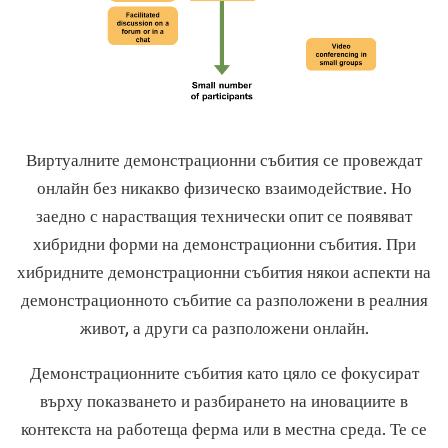
Виртуалните демонстрационни събития се провеждат
онлайн без никакво физическо взаимодействие. Но
заедно с нарастващия технически опит се появяват
хибридни форми на демонстрационни събития. При
хибридните демонстрационни събития някои аспекти на
демонстрационното събитие са разположени в реалния
живот, а други са разположени онлайн.
Демонстрационните събития като цяло се фокусират
върху показването и разбирането на иновациите в
контекста на работеща ферма или в местна среда. Те се